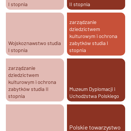
I stopnia
II stopnia
zarządzanie
dziedzictwem
kulturowym i ochrona
Wojskoznawstwo studia
zabytków studia I
I stopnia
stopnia
zarządzanie
dziedzictwem
kulturowym i ochrona
zabytków studia II
Muzeum Dyplomacji i
stopnia
Uchodźstwa Polskiego
Polskie towarzystwo